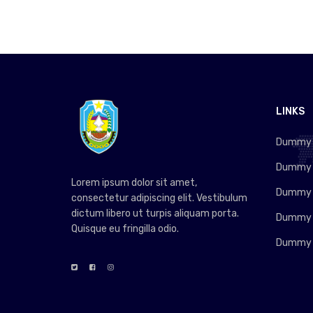
LINKS
Dummy L
Dummy L
Lorem ipsum dolor sit amet,
Dummy L
consectetur adipiscing elit. Vestibulum
dictum libero ut turpis aliquam porta.
Dummy L
Quisque eu fringilla odio.
Dummy L