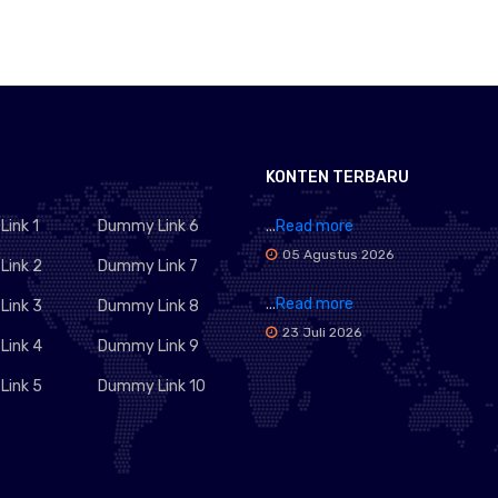
KONTEN TERBARU
ink 1
Dummy Link 6
...
Read more
05 Agustus 2026
ink 2
Dummy Link 7
...
Read more
ink 3
Dummy Link 8
23 Juli 2026
ink 4
Dummy Link 9
ink 5
Dummy Link 10