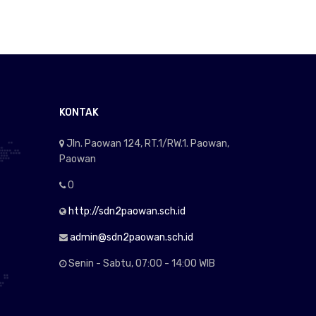
KONTAK
Jln. Paowan 124, RT.1/RW.1. Paowan,
Paowan
0
http://sdn2paowan.sch.id
admin@sdn2paowan.sch.id
Senin - Sabtu, 07:00 - 14:00 WIB