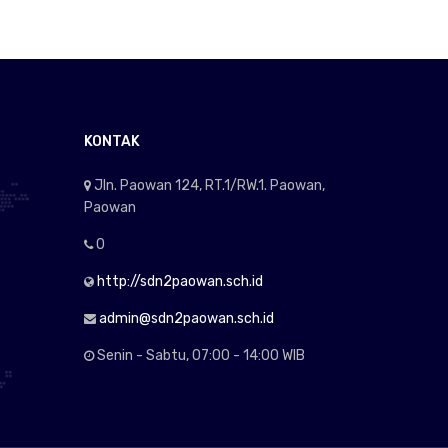
KONTAK
Jln. Paowan 124, RT.1/RW.1. Paowan,
Paowan
0
http://sdn2paowan.sch.id
admin@sdn2paowan.sch.id
Senin - Sabtu, 07:00 - 14:00 WIB