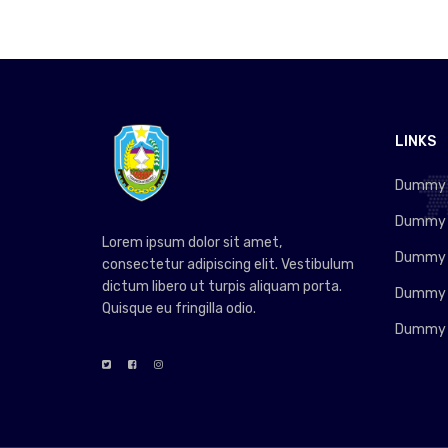
LINKS
Dummy L
Dummy L
Lorem ipsum dolor sit amet,
Dummy L
consectetur adipiscing elit. Vestibulum
dictum libero ut turpis aliquam porta.
Dummy L
Quisque eu fringilla odio.
Dummy L