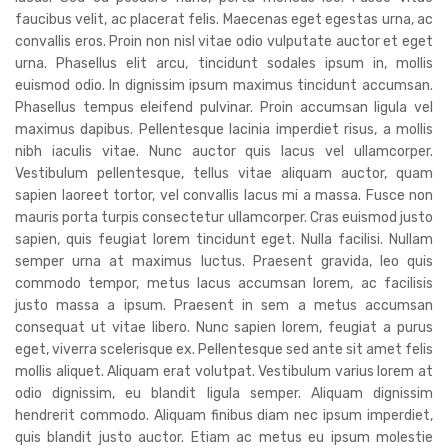
faucibus velit, ac placerat felis. Maecenas eget egestas urna, ac
convallis eros. Proin non nisl vitae odio vulputate auctor et eget
urna. Phasellus elit arcu, tincidunt sodales ipsum in, mollis
euismod odio. In dignissim ipsum maximus tincidunt accumsan.
Phasellus tempus eleifend pulvinar. Proin accumsan ligula vel
maximus dapibus. Pellentesque lacinia imperdiet risus, a mollis
nibh iaculis vitae. Nunc auctor quis lacus vel ullamcorper.
Vestibulum pellentesque, tellus vitae aliquam auctor, quam
sapien laoreet tortor, vel convallis lacus mi a massa. Fusce non
mauris porta turpis consectetur ullamcorper. Cras euismod justo
sapien, quis feugiat lorem tincidunt eget. Nulla facilisi. Nullam
semper urna at maximus luctus. Praesent gravida, leo quis
commodo tempor, metus lacus accumsan lorem, ac facilisis
justo massa a ipsum. Praesent in sem a metus accumsan
consequat ut vitae libero. Nunc sapien lorem, feugiat a purus
eget, viverra scelerisque ex. Pellentesque sed ante sit amet felis
mollis aliquet. Aliquam erat volutpat. Vestibulum varius lorem at
odio dignissim, eu blandit ligula semper. Aliquam dignissim
hendrerit commodo. Aliquam finibus diam nec ipsum imperdiet,
quis blandit justo auctor. Etiam ac metus eu ipsum molestie