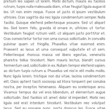
pretium leo sapien ut lorem. Morbi dictum, mauris eu facilisis
rutrum, turpis nulla malesuada diam, vitae feugiat ligula augue id
leo. Ut non enim neque. Fusce at justo id ipsum vestibulum
ultricies. Cras sagittis dui nec ligula condimentum semper. Nulla
facilisi. Quisque eleifend pellentesque posuere. Sed ut aliquet
leo. Sed lorem felis, gravida id ornare in, ultricies ut tortor.
Vestibulum feugiat rutrum velit, ut aliquam justo porttitor et.
Cras consectetur tortor non urna cursus sollicitudin. In convallis
pulvinar quam ut fringilla. Phasellus vitae euismod enim.
Praesent ac lacus at urna consequat vulputate et ut sem.
Pellentesque rhoncus massa vel libero egestas, venenatis
pharetra tellus tincidunt. Nam mauris lectus, blandit cursus
fermentum sed, sollicitudin in ex. Nullam tempor eleifend sapien,
ac dictum turpis rutrum a. Phasellus vel nisl in elit mollis mollis.
Nunc ligula lorem, tristique non dui vitae, lacinia condimentum
elit. Class aptent taciti sociosqu ad litora torquent per conubia
nostra, per inceptos himenaeos. Aliquam eu scelerisque arcu.
Vivamus tempus dui vel eros bibendum, at elementum augue
sollicitudin. Sed facilisis sit amet dolor id imperdiet. Morbi nec
ligula sed erat interdum tincidunt. Vestibulum nec volutpat
lacus. Sed eu posuere nunc, porta rhoncus leo. Fusce vitae