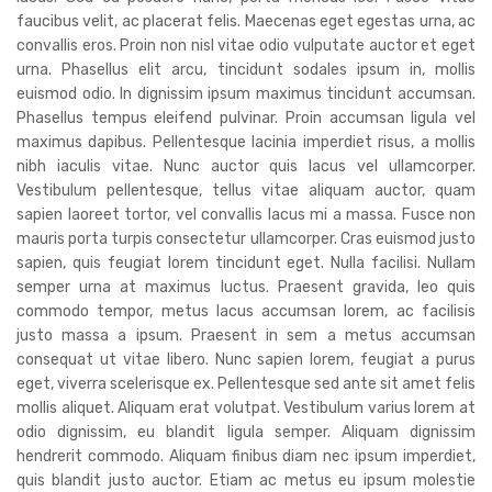
faucibus velit, ac placerat felis. Maecenas eget egestas urna, ac
convallis eros. Proin non nisl vitae odio vulputate auctor et eget
urna. Phasellus elit arcu, tincidunt sodales ipsum in, mollis
euismod odio. In dignissim ipsum maximus tincidunt accumsan.
Phasellus tempus eleifend pulvinar. Proin accumsan ligula vel
maximus dapibus. Pellentesque lacinia imperdiet risus, a mollis
nibh iaculis vitae. Nunc auctor quis lacus vel ullamcorper.
Vestibulum pellentesque, tellus vitae aliquam auctor, quam
sapien laoreet tortor, vel convallis lacus mi a massa. Fusce non
mauris porta turpis consectetur ullamcorper. Cras euismod justo
sapien, quis feugiat lorem tincidunt eget. Nulla facilisi. Nullam
semper urna at maximus luctus. Praesent gravida, leo quis
commodo tempor, metus lacus accumsan lorem, ac facilisis
justo massa a ipsum. Praesent in sem a metus accumsan
consequat ut vitae libero. Nunc sapien lorem, feugiat a purus
eget, viverra scelerisque ex. Pellentesque sed ante sit amet felis
mollis aliquet. Aliquam erat volutpat. Vestibulum varius lorem at
odio dignissim, eu blandit ligula semper. Aliquam dignissim
hendrerit commodo. Aliquam finibus diam nec ipsum imperdiet,
quis blandit justo auctor. Etiam ac metus eu ipsum molestie