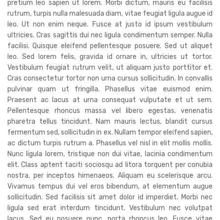
pretium leo sapien ut lorem. Morbi dictum, mauris eu facilisis
rutrum, turpis nulla malesuada diam, vitae feugiat ligula augue id
leo. Ut non enim neque. Fusce at justo id ipsum vestibulum
ultricies. Cras sagittis dui nec ligula condimentum semper. Nulla
facilisi. Quisque eleifend pellentesque posuere. Sed ut aliquet
leo. Sed lorem felis, gravida id ornare in, ultricies ut tortor.
Vestibulum feugiat rutrum velit, ut aliquam justo porttitor et.
Cras consectetur tortor non urna cursus sollicitudin. In convallis
pulvinar quam ut fringilla. Phasellus vitae euismod enim.
Praesent ac lacus at urna consequat vulputate et ut sem.
Pellentesque rhoncus massa vel libero egestas, venenatis
pharetra tellus tincidunt. Nam mauris lectus, blandit cursus
fermentum sed, sollicitudin in ex. Nullam tempor eleifend sapien,
ac dictum turpis rutrum a. Phasellus vel nisl in elit mollis mollis.
Nunc ligula lorem, tristique non dui vitae, lacinia condimentum
elit. Class aptent taciti sociosqu ad litora torquent per conubia
nostra, per inceptos himenaeos. Aliquam eu scelerisque arcu.
Vivamus tempus dui vel eros bibendum, at elementum augue
sollicitudin. Sed facilisis sit amet dolor id imperdiet. Morbi nec
ligula sed erat interdum tincidunt. Vestibulum nec volutpat
lacus. Sed eu posuere nunc, porta rhoncus leo. Fusce vitae