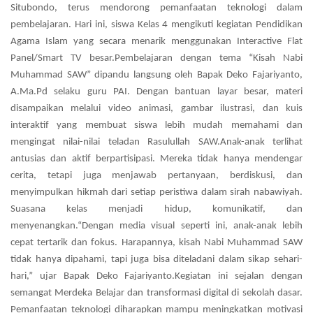
Situbondo, terus mendorong pemanfaatan teknologi dalam
pembelajaran. Hari ini, siswa Kelas 4 mengikuti kegiatan Pendidikan
Agama Islam yang secara menarik menggunakan Interactive Flat
Panel/Smart TV besar.Pembelajaran dengan tema “Kisah Nabi
Muhammad SAW” dipandu langsung oleh Bapak Deko Fajariyanto,
A.Ma.Pd selaku guru PAI. Dengan bantuan layar besar, materi
disampaikan melalui video animasi, gambar ilustrasi, dan kuis
interaktif yang membuat siswa lebih mudah memahami dan
mengingat nilai-nilai teladan Rasulullah SAW.Anak-anak terlihat
antusias dan aktif berpartisipasi. Mereka tidak hanya mendengar
cerita, tetapi juga menjawab pertanyaan, berdiskusi, dan
menyimpulkan hikmah dari setiap peristiwa dalam sirah nabawiyah.
Suasana kelas menjadi hidup, komunikatif, dan
menyenangkan.“Dengan media visual seperti ini, anak-anak lebih
cepat tertarik dan fokus. Harapannya, kisah Nabi Muhammad SAW
tidak hanya dipahami, tapi juga bisa diteladani dalam sikap sehari-
hari,” ujar Bapak Deko Fajariyanto.Kegiatan ini sejalan dengan
semangat Merdeka Belajar dan transformasi digital di sekolah dasar.
Pemanfaatan teknologi diharapkan mampu meningkatkan motivasi